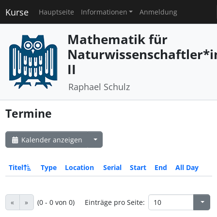
Kurse
Hauptseite
Informationen
Anmeldung
Mathematik für
Naturwissenschaftler*
II
Raphael Schulz
Termine
Kalender anzeigen
Titel
Type
Location
Serial
Start
End
All Day
«
»
(0 - 0 von 0)
Einträge pro Seite: