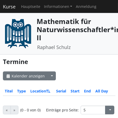
Kurse
Hauptseite
Informationen
Anmeldung
Mathematik für
Naturwissenschaftler*
II
Raphael Schulz
Termine
Kalender anzeigen
Titel
Type
Location
Serial
Start
End
All Day
«
»
(0 - 0 von 0)
Einträge pro Seite: