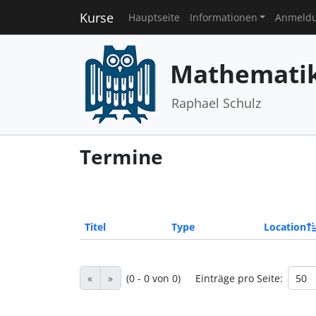
Kurse
Hauptseite
Informationen
Anmeld
Mathematik 
Raphael Schulz
Termine
Titel
Type
Location
«
»
(0 - 0 von 0)
Einträge pro Seite: