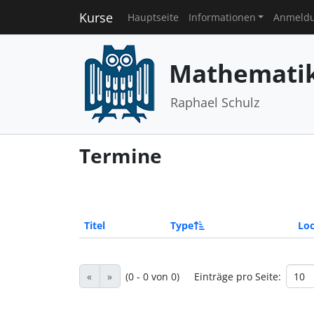
Kurse
Hauptseite
Informationen
Anmeld
Mathematik 
Raphael Schulz
Termine
Titel
Type
Loc
«
»
(0 - 0 von 0)
Einträge pro Seite: