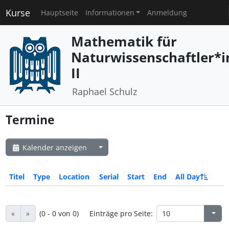
Kurse
Hauptseite
Informationen
Anmeldung
Mathematik für
Naturwissenschaftler*
II
Raphael Schulz
Termine
Kalender anzeigen
Titel
Type
Location
Serial
Start
End
All Day
«
»
(0 - 0 von 0)
Einträge pro Seite: