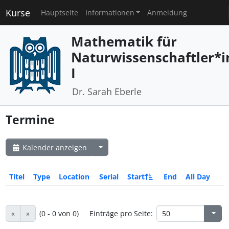
Kurse
Hauptseite
Informationen
Anmeldung
Mathematik für
Naturwissenschaftler*
I
Dr. Sarah Eberle
Termine
Kalender anzeigen
Titel
Type
Location
Serial
Start
End
All Day
«
»
(0 - 0 von 0)
Einträge pro Seite: