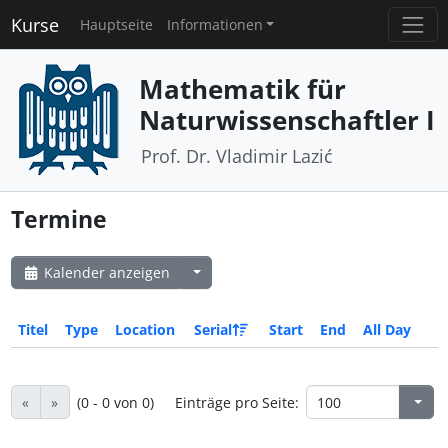
Kurse
Hauptseite
Informationen
Mathematik für
Naturwissenschaftler I
Prof. Dr. Vladimir Lazić
Termine
Kalender anzeigen
Titel
Type
Location
Serial
Start
End
All Day
«
»
(0 - 0 von 0)
Einträge pro Seite: