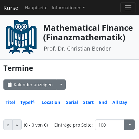
Kurse
Hauptseite
Informationen
Mathematical Finance
(Finanzmathematik)
Prof. Dr. Christian Bender
Termine
Kalender anzeigen
Titel
Type
Location
Serial
Start
End
All Day
«
»
(0 - 0 von 0)
Einträge pro Seite: