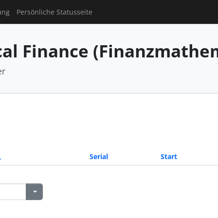
ung
Persönliche Statusseite
al Finance (Finanzmathe
er
Serial
Start