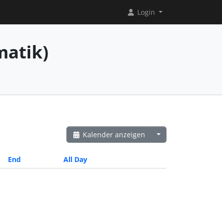
Login
matik)
Kalender anzeigen
End
All Day