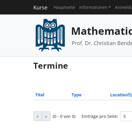
Kurse
Hauptseite
Informationen
Anmeld
Mathematic
Prof. Dr. Christian Bend
Termine
Titel
Type
Location
«
»
(0 - 0 von 0)
Einträge pro Seite: