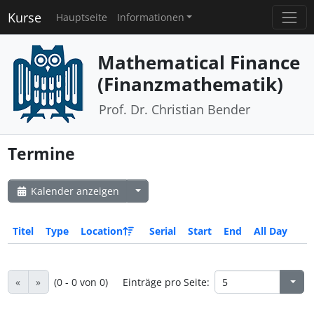
Kurse
Hauptseite
Informationen
Mathematical Finance
(Finanzmathematik)
Prof. Dr. Christian Bender
Termine
Kalender anzeigen
Titel
Type
Location
Serial
Start
End
All Day
«
»
(0 - 0 von 0)
Einträge pro Seite: