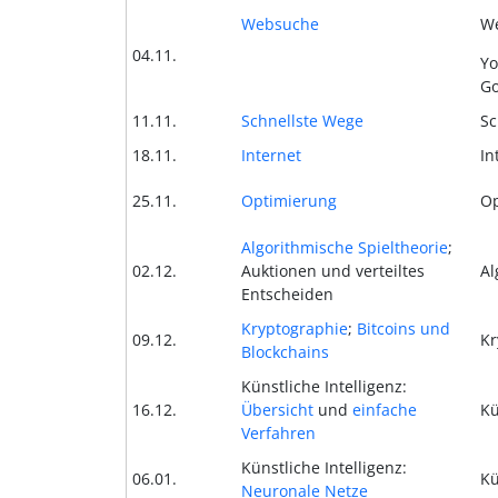
Websuche
We
04.11.
Yo
Go
11.11.
Schnellste Wege
Sc
18.11.
Internet
In
25.11.
Optimierung
Op
Algorithmische Spieltheorie
;
02.12.
Auktionen und verteiltes
Al
Entscheiden
Kryptographie
;
Bitcoins und
09.12.
Kr
Blockchains
Künstliche Intelligenz:
16.12.
Übersicht
und
einfache
Kü
Verfahren
Künstliche Intelligenz:
06.01.
Kü
Neuronale Netze