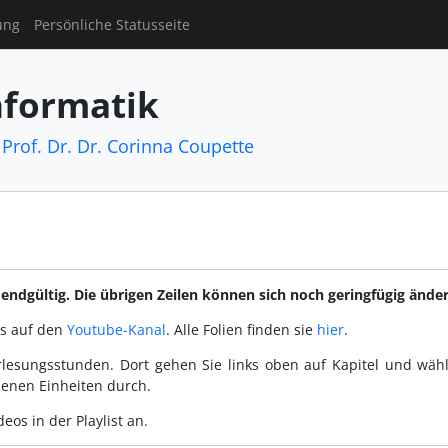
ung
Persönliche Statusseite
nformatik
,
Prof. Dr. Dr. Corinna Coupette
ndgültig. Die übrigen Zeilen können sich noch geringfügig änder
is auf den
Youtube-Kanal
. Alle Folien finden sie
hier
.
orlesungsstunden. Dort gehen Sie links oben auf Kapitel und wäh
benen Einheiten durch.
eos in der Playlist an.