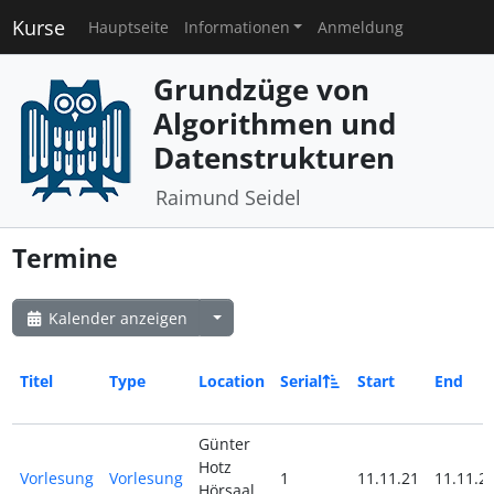
Kurse
Hauptseite
Informationen
Anmeldung
Grundzüge von
Algorithmen und
Datenstrukturen
Raimund Seidel
Termine
Kalender anzeigen
Titel
Type
Location
Serial
Start
End
Günter
Hotz
Vorlesung
Vorlesung
1
11.11.21
11.11.2
Hörsaal