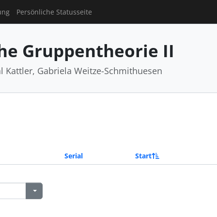
ung
Persönliche Statusseite
he Gruppentheorie II
al Kattler, Gabriela Weitze-Schmithuesen
Serial
Start