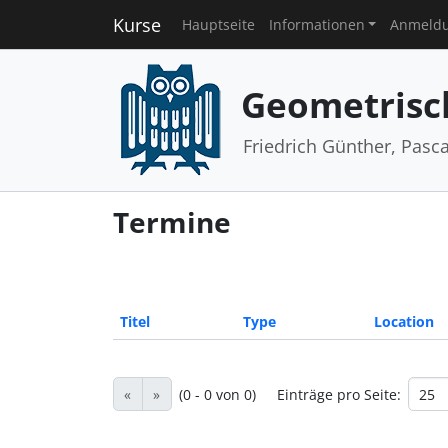
Kurse
Hauptseite
Informationen
Anmeld
Geometrisc
Friedrich Günther, Pasc
Termine
Titel
Type
Location
«
»
(0 - 0 von 0)
Einträge pro Seite: