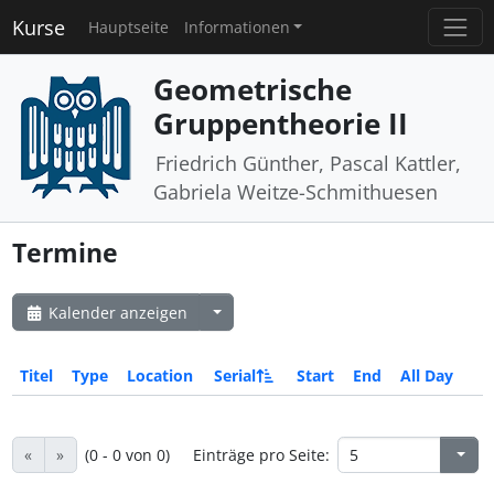
Kurse
Hauptseite
Informationen
Geometrische
Gruppentheorie II
Friedrich Günther, Pascal Kattler,
Gabriela Weitze-Schmithuesen
Termine
Kalender anzeigen
Titel
Type
Location
Serial
Start
End
All Day
«
»
(0 - 0 von 0)
Einträge pro Seite: