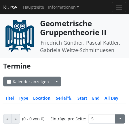
Kurse
Hauptseite
Informationen
Geometrische
Gruppentheorie II
Friedrich Günther, Pascal Kattler,
Gabriela Weitze-Schmithuesen
Termine
Kalender anzeigen
Titel
Type
Location
Serial
Start
End
All Day
«
»
(0 - 0 von 0)
Einträge pro Seite: