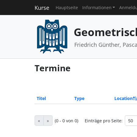
Kurse
Hauptseite
Informationen
Anmeld
Geometrisc
Friedrich Günther, Pasc
Termine
Titel
Type
Location
«
»
(0 - 0 von 0)
Einträge pro Seite: