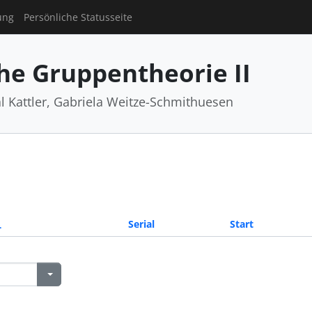
ung
Persönliche Statusseite
he Gruppentheorie II
al Kattler, Gabriela Weitze-Schmithuesen
Serial
Start