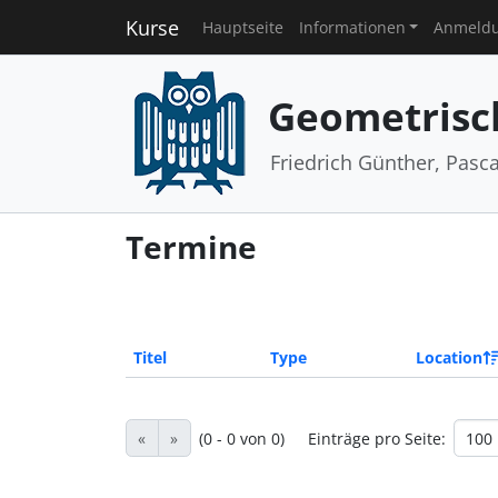
Kurse
Hauptseite
Informationen
Anmeld
Geometrisc
Friedrich Günther, Pasc
Termine
Titel
Type
Location
«
»
(0 - 0 von 0)
Einträge pro Seite: