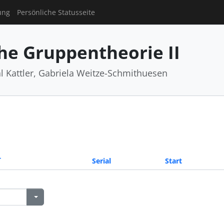
ung
Persönliche Statusseite
he Gruppentheorie II
al Kattler, Gabriela Weitze-Schmithuesen
Serial
Start