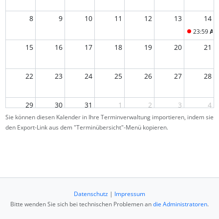
8
9
10
11
12
13
14
23:59
Ab
15
16
17
18
19
20
21
22
23
24
25
26
27
28
29
30
31
1
2
3
4
Sie können diesen Kalender in Ihre Terminverwaltung importieren, indem sie
den Export-Link aus dem "Terminübersicht"-Menü kopieren.
5
6
7
8
9
10
11
Datenschutz
|
Impressum
Bitte wenden Sie sich bei technischen Problemen an
die Administratoren
.