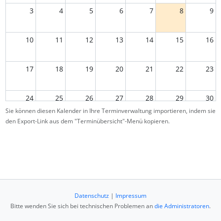
3
4
5
6
7
8
9
10
11
12
13
14
15
16
17
18
19
20
21
22
23
24
25
26
27
28
29
30
Sie können diesen Kalender in Ihre Terminverwaltung importieren, indem sie
den Export-Link aus dem "Terminübersicht"-Menü kopieren.
31
1
2
3
4
5
6
Datenschutz
|
Impressum
Bitte wenden Sie sich bei technischen Problemen an
die Administratoren
.