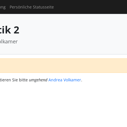
ung
Persönliche Statusseite
ik 2
olkamer
tieren Sie bitte
umgehend
Andrea Volkamer
.