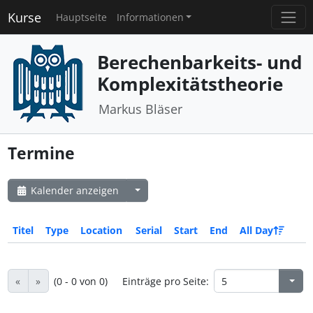
Kurse
Hauptseite
Informationen
Berechenbarkeits- und
Komplexitätstheorie
Markus Bläser
Termine
Kalender anzeigen
Titel
Type
Location
Serial
Start
End
All Day
«
»
(0 - 0 von 0)
Einträge pro Seite: