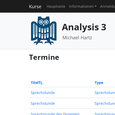
Kurse
Hauptseite
Informationen
Anmeld
Analysis 3
Michael Hartz
Termine
Titel
Type
Sprechstunde
Sprechstun
Sprechstunde
Sprechstun
Sprechstunde des Dozenten
Sprechstun