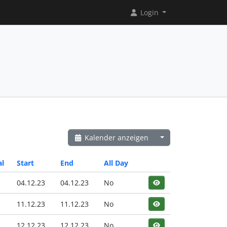
Login
Kalender anzeigen
al
Start
End
All Day
04.12.23
04.12.23
No
11.12.23
11.12.23
No
12.12.23
12.12.23
No