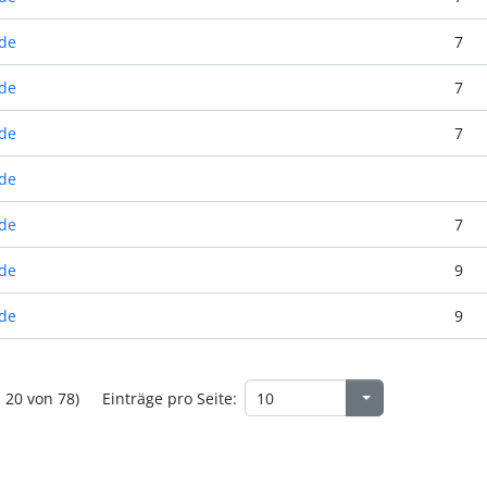
de
7
de
7
de
7
de
de
7
de
9
de
9
- 20 von 78)
Einträge pro Seite: