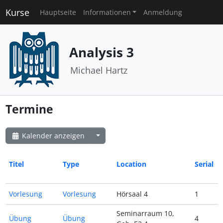
Kurse
Hauptseite
Informationen
Anmeldung
Analysis 3
Michael Hartz
Termine
Kalender anzeigen
Titel
Type
Location
Serial
Vorlesung
Vorlesung
Hörsaal 4
1
Seminarraum 10,
Übung
Übung
4