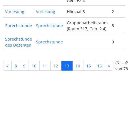
Geb. E2.4
Vorlesung
Vorlesung
Hörsaal 3
2
Gruppenarbeitsraum
Sprechstunde
Sprechstunde
8
(Raum 317, Geb. 2.4)
Sprechstunde
Sprechstunde
9
des Dozenten
(61 - 6
«
8
9
10
11
12
13
14
15
16
»
von 78