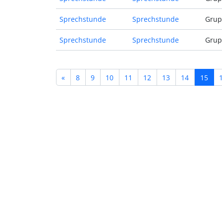
Sprechstunde
Sprechstunde
Grup
Sprechstunde
Sprechstunde
Grup
«
8
9
10
11
12
13
14
15