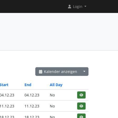
Login
Kalender anzeigen
Start
End
All Day
04.12.23
04.12.23
No
11.12.23
11.12.23
No
18.12.23
18.12.23
No