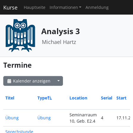
Kurse
Hauptseite
Informationen
Anmeldung
Analysis 3
Michael Hartz
Termine
Kalender anzeigen
Titel
Type
Location
Serial
Start
Seminarraum
Übung
Übung
4
17.11.23
10, Geb. E2.4
Sprechstunde