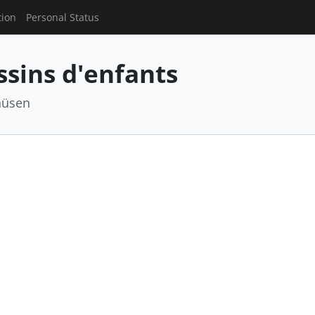
tion
Personal Status
sins d'enfants
hüsen