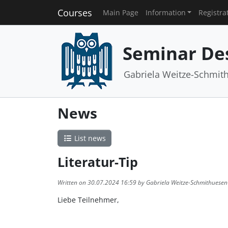
Courses
Main Page
Information
Registra
Seminar Des
Gabriela Weitze-Schmit
News
List news
Literatur-Tip
Written on 30.07.2024 16:59 by Gabriela Weitze-Schmithuesen
Liebe Teilnehmer,