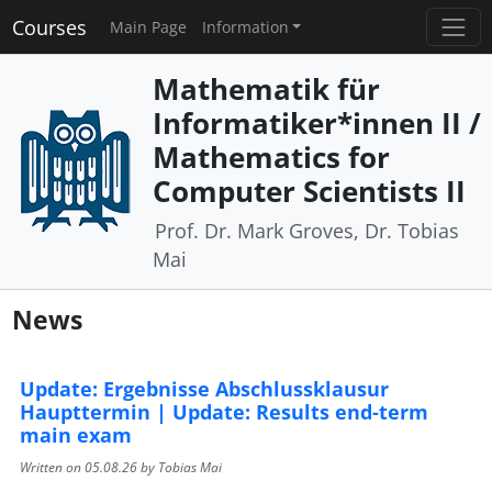
Courses
Main Page
Information
Mathematik für
Informatiker*innen II /
Mathematics for
Computer Scientists II
Prof. Dr. Mark Groves, Dr. Tobias
Mai
News
Update: Ergebnisse Abschlussklausur
Haupttermin | Update: Results end-term
main exam
Written on
05.08.26
by Tobias Mai