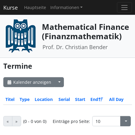
Kurse
Hauptseite
Informationen
Mathematical Finance
(Finanzmathematik)
Prof. Dr. Christian Bender
Termine
Kalender anzeigen
Titel
Type
Location
Serial
Start
End
All Day
«
»
(0 - 0 von 0)
Einträge pro Seite: