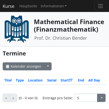
Kurse
Hauptseite
Informationen
Mathematical Finance
(Finanzmathematik)
Prof. Dr. Christian Bender
Termine
Kalender anzeigen
Titel
Type
Location
Serial
Start
End
All Day
«
»
(0 - 0 von 0)
Einträge pro Seite: