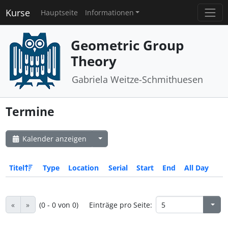
Kurse
Hauptseite
Informationen
Geometric Group
Theory
Gabriela Weitze-Schmithuesen
Termine
Kalender anzeigen
Titel
Type
Location
Serial
Start
End
All Day
«
»
(0 - 0 von 0)
Einträge pro Seite: