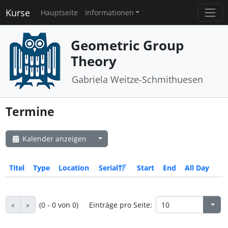
Kurse
Hauptseite
Informationen
Geometric Group
Theory
Gabriela Weitze-Schmithuesen
Termine
Kalender anzeigen
Titel
Type
Location
Serial
Start
End
All Day
«
»
(0 - 0 von 0)
Einträge pro Seite: