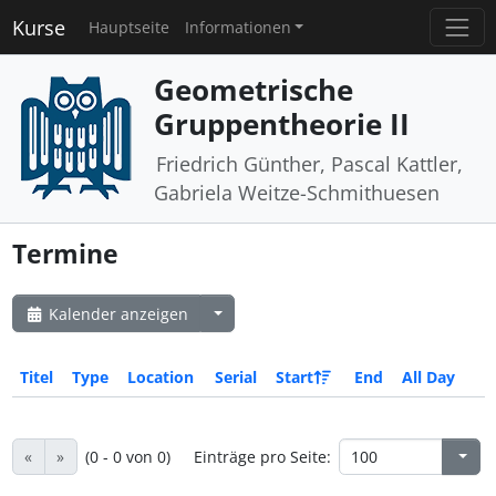
Kurse
Hauptseite
Informationen
Geometrische
Gruppentheorie II
Friedrich Günther, Pascal Kattler,
Gabriela Weitze-Schmithuesen
Termine
Kalender anzeigen
Titel
Type
Location
Serial
Start
End
All Day
«
»
(0 - 0 von 0)
Einträge pro Seite: