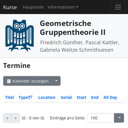
Kurse
Hauptseite
Informationen
Geometrische
Gruppentheorie II
Friedrich Günther, Pascal Kattler,
Gabriela Weitze-Schmithuesen
Termine
Kalender anzeigen
Titel
Type
Location
Serial
Start
End
All Day
«
»
(0 - 0 von 0)
Einträge pro Seite: