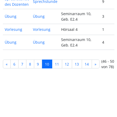
Sprechstunde
9
des Dozenten
Seminarraum 10,
Übung
Übung
3
Geb. E2.4
Vorlesung
Vorlesung
Hörsaal 4
1
Seminarraum 10,
Übung
Übung
4
Geb. E2.4
(46 - 50
«
6
7
8
9
10
11
12
13
14
»
von 78)