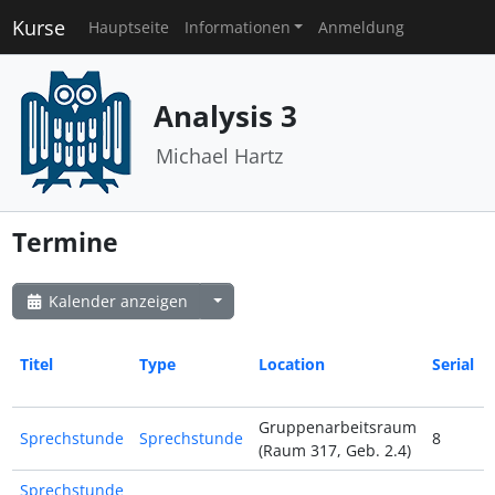
Kurse
Hauptseite
Informationen
Anmeldung
Analysis 3
Michael Hartz
Termine
Kalender anzeigen
Titel
Type
Location
Serial
Gruppenarbeitsraum
Sprechstunde
Sprechstunde
8
(Raum 317, Geb. 2.4)
Sprechstunde